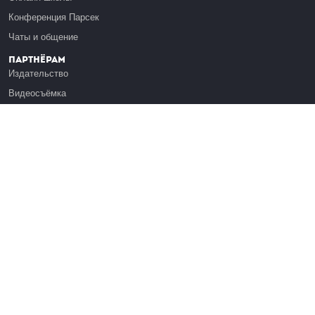
Конференция Парсек
Чаты и общение
Партнёрам
Издательство
Видеосъёмка
Обучение сотрудников
Платформа Эдуардо
Медиагранты
Публикация
Реклама
Реквизиты
Инфо
О Лекториуме
Вакансии
Поддержать проект
Правовая информация