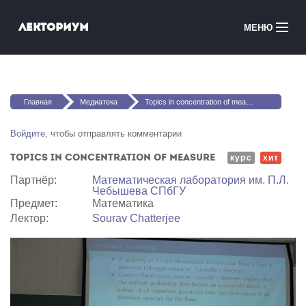
Перейти к основному содержанию
Лекториум
МЕНЮ
Онлайн-курсы
Вы здесь
Медиатека
Главная
Медиатека
Topics in concentration of measure
Онлайн-школы
Войдите
, чтобы отправлять комментарии
Topics in concentration of measure
Courses in English
курс
хит
Партнёр:
Математичеcкая лаборатория им. П.Л.
Чебышева СПбГУ
Войти
Предмет:
Математика
Лектор:
Sourav Chatterjee