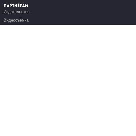
Партнёрам
Издательство
Видеосъёмка
Обучение сотрудников
Платформа Эдуардо
Медиагранты
Публикация
Реклама
Реквизиты
Инфо
О Лекториуме
Вакансии
Поддержать проект
Правовая информация
Контакты
Оферта