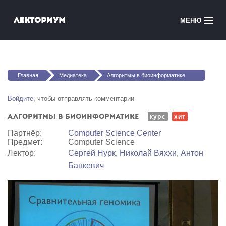
Перейти к основному содержанию
Лекториум
МЕНЮ
Онлайн-курсы
Вы здесь
Медиатека
Главная
Медиатека
Алгоритмы в биоинформатике
Онлайн-школы
Войдите
, чтобы отправлять комментарии
Алгоритмы в биоинформатике
Courses in English
курс
хит
Партнёр:
Computer Science Center
Предмет:
Computer Science
Войти
Лектор:
Сергей Нурк
,
Николай Вяххи
,
Антон
Банкевич