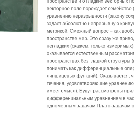
пространстве и о гладких векторных по
векторное поле порождает семейство 
уравнению неразрывности (закону сох
задает абсолютно непрерывную кривую
метрикой. Смежный вопрос – как вооб
пространстве мер. Это сразу же приво
негладких (скажем, только измеримых)
оказывается естественным рассматрив
пространствах без гладкой структуры 
понимать как дифференциальные опер
липшицевых функций). Оказывается, ч
течения, удовлетворяющие уравнению 
имеет смысл). Будут рассмотрены при
дифференциальным уравнениям в час
одномерным задачам Плато-задачам о