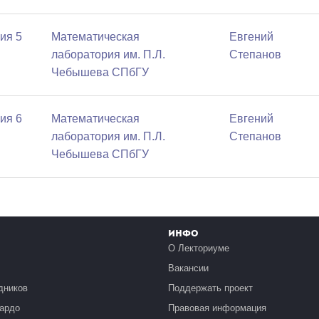
ия 5
Математичеcкая
Евгений
лаборатория им. П.Л.
Степанов
Чебышева СПбГУ
ия 6
Математичеcкая
Евгений
лаборатория им. П.Л.
Степанов
Чебышева СПбГУ
Инфо
О Лекториуме
Вакансии
дников
Поддержать проект
ардо
Правовая информация