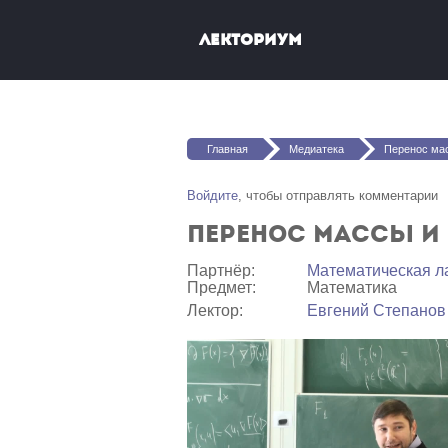
Перейти к основному содержанию
Лекториум
Вы здесь
Главная
Медиатека
Перенос мас
Войдите
, чтобы отправлять комментарии
Перенос массы и
Партнёр:
Математичеcкая л
Предмет:
Математика
Лектор:
Евгений Степанов