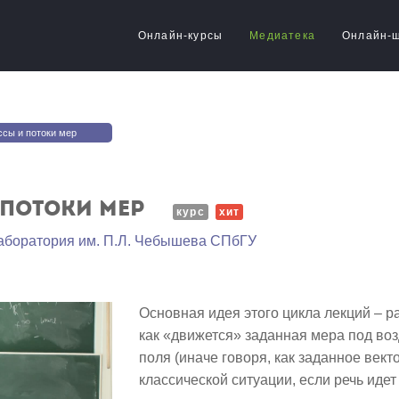
Онлайн-курсы
Медиатека
Онлайн-
сы и потоки мер
 потоки мер
курс
хит
аборатория им. П.Л. Чебышева СПбГУ
Основная идея этого цикла лекций – 
как «движется» заданная мера под во
поля (иначе говоря, как заданное вект
классической ситуации, если речь иде