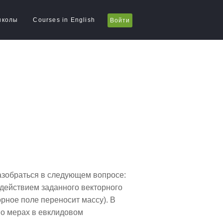
школы
Courses in English
Войти
разобраться в следующем вопросе:
здействием заданного векторного
орное поле переносит массу). В
т о мерах в евклидовом