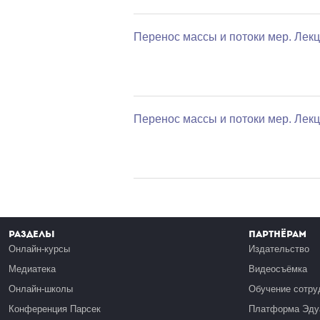
Перенос массы и потоки мер. Лекц
Перенос массы и потоки мер. Лекц
Разделы
Партнёрам
Онлайн-курсы
Издательство
Медиатека
Видеосъёмка
Онлайн-школы
Обучение сотру
Конференция Парсек
Платформа Эду