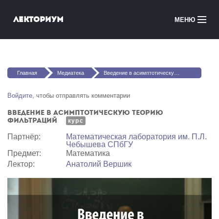
Перейти к основному содержанию
Лекториум
МЕНЮ
Онлайн-курсы
Вы здесь
Медиатека
Главная
Медиатека
Введение в асимптотическую теорию фильтраций
Онлайн-школы
Войдите
, чтобы отправлять комментарии
Введение в асимптотическую теорию
Courses in English
фильтраций
курс
Партнёр:
Математичеcкая лаборатория им. П.Л.
Войти
Чебышева СПбГУ
Предмет:
Математика
Лектор:
Анатолий Вершик