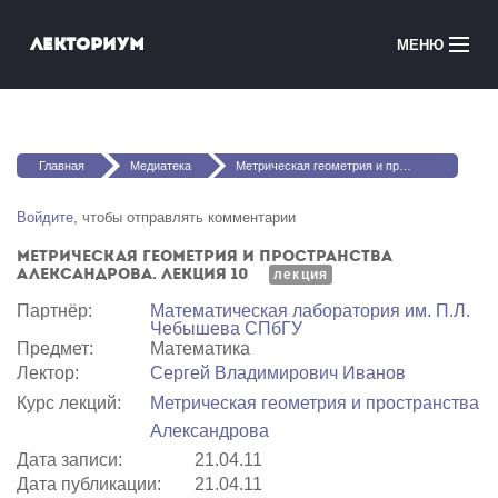
Перейти к основному содержанию
Лекториум
МЕНЮ
Онлайн-курсы
Вы здесь
Медиатека
Главная
Медиатека
Метрическая геометрия и пространства Александрова. Лекция 10
Онлайн-школы
Войдите
, чтобы отправлять комментарии
Метрическая геометрия и пространства
Courses in English
Александрова. Лекция 10
лекция
Партнёр:
Математичеcкая лаборатория им. П.Л.
Войти
Чебышева СПбГУ
Предмет:
Математика
Лектор:
Сергей Владимирович Иванов
Курс лекций:
Метрическая геометрия и пространства
Александрова
Дата записи:
21.04.11
Дата публикации:
21.04.11