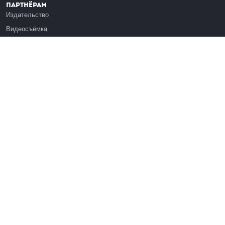
Партнёрам
Издательство
Видеосъёмка
Обучение сотрудников
Платформа Эдуардо
Медиагранты
Публикация
Реклама
Реквизиты
Инфо
О Лекториуме
Вакансии
Поддержать проект
Правовая информация
Контакты
Оферта
Команда