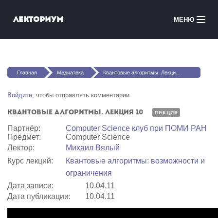
Перейти к основному содержанию
Лекториум
МЕНЮ
Онлайн-курсы
Вы здесь
Медиатека
Главная
Медиатека
Квантовые алгоритмы. Лекция 10
Онлайн-школы
Войдите
, чтобы отправлять комментарии
Квантовые алгоритмы. Лекция 10
Courses in English
лекция
Партнёр:
Computer Science клуб при ПОМИ РАН
Предмет:
Computer Science
Войти
Лектор:
Михаил Вялый
Курс лекций:
Квантовые алгоритмы: возможности и
ограничения
Дата записи:
10.04.11
Дата публикации:
10.04.11