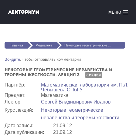
Перейти к основному содержанию
Лекториум
МЕНЮ
Онлайн-курсы
Вы здесь
Медиатека
Главная
Медиатека
Некоторые геометрические неравенства и теоремы жесткости. Лекция 3
Онлайн-школы
Войдите
, чтобы отправлять комментарии
Некоторые геометрические неравенства и
Courses in English
теоремы жесткости. Лекция 3
лекция
Партнёр:
Математичеcкая лаборатория им. П.Л.
Войти
Чебышева СПбГУ
Предмет:
Математика
Лектор:
Сергей Владимирович Иванов
Курс лекций:
Некоторые геометрические
неравенства и теоремы жесткости
Дата записи:
21.09.12
Дата публикации:
21.09.12