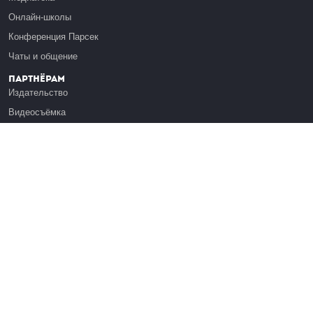
Онлайн-школы
Конференция Парсек
Чаты и общение
Партнёрам
Издательство
Видеосъёмка
Обучение сотрудников
Платформа Эдуардо
Медиагранты
Публикация
Реклама
Реквизиты
Инфо
О Лекториуме
Вакансии
Поддержать проект