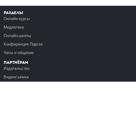
Разделы
Онлайн-курсы
Медиатека
Онлайн-школы
Конференция Парсек
Чаты и общение
Партнёрам
Издательство
Видеосъёмка
Обучение сотрудников
Платформа Эдуардо
Медиагранты
Публикация
Реклама
Реквизиты