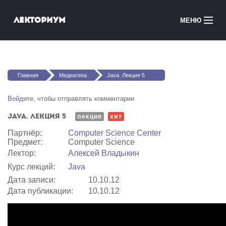
Перейти к основному содержанию
Лекториум
МЕНЮ
Онлайн-курсы
Вы здесь
Медиатека
Главная
Медиатека
Java. Лекция 5
Онлайн-школы
Войдите
, чтобы отправлять комментарии
Java. Лекция 5
Courses in English
лекция
хит
Партнёр:
Computer Science Center
Предмет:
Computer Science
Войти
Лектор:
Алексей Владыкин
Курс лекций:
Java
Дата записи:
10.10.12
Дата публикации:
10.10.12