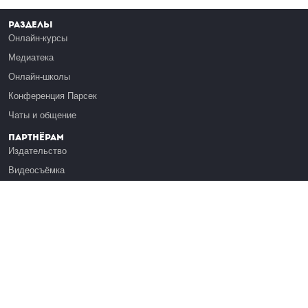
Разделы
Онлайн-курсы
Медиатека
Онлайн-школы
Конференция Парсек
Чаты и общение
Партнёрам
Издательство
Видеосъёмка
Обучение сотрудников
Платформа Эдуардо
Медиагранты
Публикация
Реклама
Реквизиты
Инфо