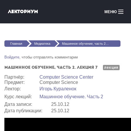
Перейти к основному содержанию
Лекториум
МЕНЮ
Онлайн-курсы
Вы здесь
Медиатека
Главная
Медиатека
Машинное обучение, часть 2. Лекция 7
Онлайн-школы
Войдите
, чтобы отправлять комментарии
Машинное обучение, часть 2. Лекция 7
Courses in English
лекция
Партнёр:
Computer Science Center
Предмет:
Computer Science
Войти
Лектор:
Игорь Кураленок
Курс лекций:
Машинное обучение. Часть 2
Дата записи:
25.10.12
Дата публикации:
25.10.12