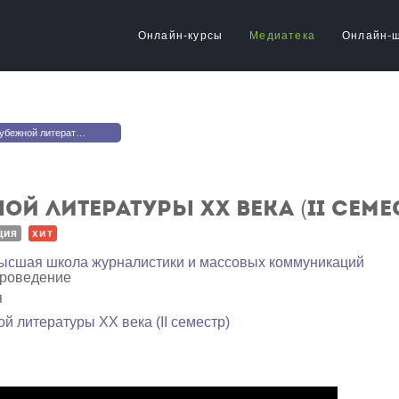
Онлайн-курсы
Медиатека
Онлайн-
 века (II семестр). Лекция 2. Театр абсурда
й литературы XX века (II семест
ция
хит
ысшая школа журналистики и массовых коммуникаций
уроведение
я
й литературы XX века (II семестр)