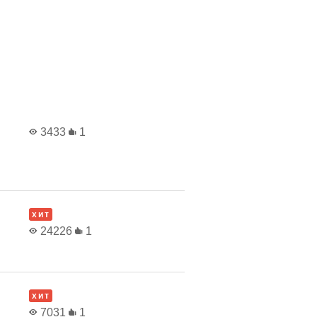
3433
1
хит
24226
1
хит
7031
1