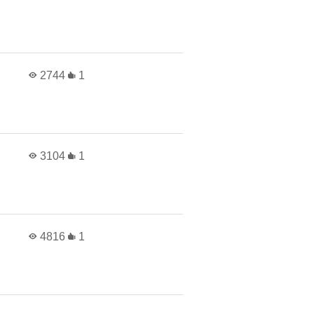
2744
1
3104
1
4816
1