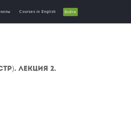
школы
Courses in English
Войти
р). Лекция 2.