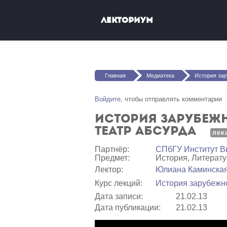
Перейти к основному содержанию
Лекториум
Вы здесь
Главная
Медиатека
История зарубежной литературы XX
Войдите
, чтобы отправлять комментарии
История зарубежно
Театр абсурда
лек
Партнёр:
СПбГУ Институт В
Предмет:
История, Литерат
Лектор:
Юлиана Каминска
Курс лекций:
История зарубежно
Дата записи:
21.02.13
Дата публикации:
21.02.13