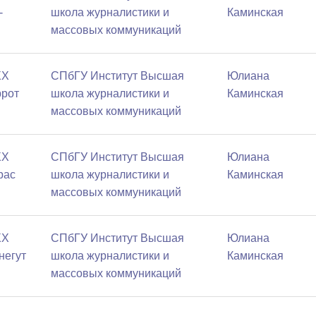
-
школа журналистики и
Каминская
массовых коммуникаций
XX
СПбГУ Институт Высшая
Юлиана
ррот
школа журналистики и
Каминская
массовых коммуникаций
XX
СПбГУ Институт Высшая
Юлиана
рас
школа журналистики и
Каминская
массовых коммуникаций
XX
СПбГУ Институт Высшая
Юлиана
ннегут
школа журналистики и
Каминская
массовых коммуникаций