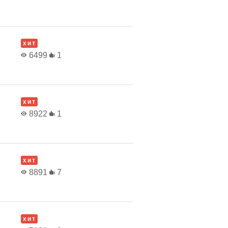
хит
6499
1
хит
8922
1
хит
8891
7
хит