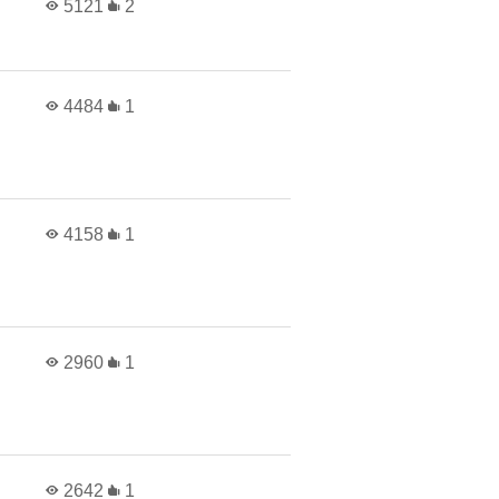
5121
2
4484
1
4158
1
2960
1
2642
1