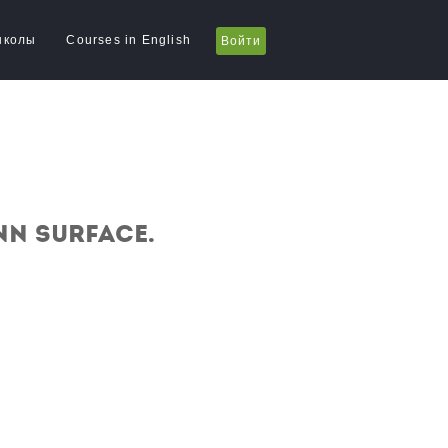
школы
Courses in English
Войти
nn surface.