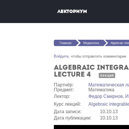
Перейти к основному содержанию
Лекториум
Вы здесь
Главная
Медиатека
Algebraic integrable systems
Войдите
, чтобы отправлять комментарии
Algebraic integra
Lecture 4
лекция
Партнёр:
Математичеcкая л
Предмет:
Математика
Лектор:
Федор Смирнов
,
И
Курс лекций:
Algebraic integrab
Дата записи:
10.10.13
Дата публикации:
10.10.13