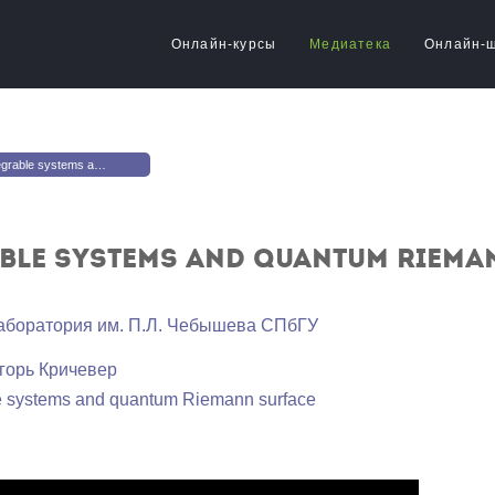
Онлайн-курсы
Медиатека
Онлайн-
 and quantum Riemann surface. Lecture 4
ble systems and quantum Riema
аборатория им. П.Л. Чебышева СПбГУ
горь Кричевер
le systems and quantum Riemann surface