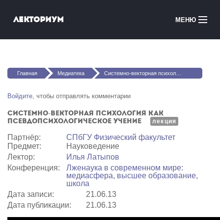
Перейти к основному содержанию
Лекториум
МЕНЮ
Онлайн-курсы
Вы здесь
Медиатека
Главная
Медиатека
Системно-векторная психология как псевдопсихологическое учение
Онлайн-школы
Войдите
, чтобы отправлять комментарии
Системно-векторная психология как
Courses in English
псевдопсихологическое учение
лекция
Партнёр:
СПбГУ Физический факультет
Войти
Предмет:
Науковедение
Лектор:
Илья Латыпов
Конференция:
Лженаука в современном мире:
медиасфера, высшее образование,
школа
Дата записи:
21.06.13
Дата публикации:
21.06.13