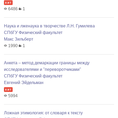
хит
6486
1
Наука и лженаука в творчестве Л.Н. Гумилева
СПбГУ Физический факультет
Макс Зильберт
1990
1
Анкета – метод демаркации границы между
исследователями и "переворотчиками"
СПбГУ Физический факультет
Евгений Эйдельман
хит
5994
Ложная этимология: от словаря к тексту