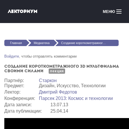
Перейти к основному содержанию
Лекториум
МЕНЮ
Онлайн-курсы
Вы здесь
Медиатека
Главная
Медиатека
Создание короткометражного 3D мультфильма своими силами
Онлайн-школы
Войдите
, чтобы отправлять комментарии
Создание короткометражного 3D мультфильма
Courses in English
своими силами
лекция
Партнёр:
Старкон
Войти
Предмет:
Дизайн, Искусство, Технологии
Лектор:
Дмитрий Федотов
Конференция:
Парсек 2013: Космос и технологии
Дата записи:
13.07.13
Дата публикации:
25.04.14