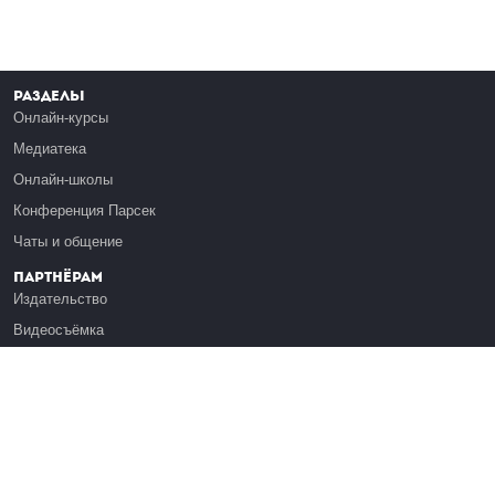
Разделы
Онлайн-курсы
Медиатека
Онлайн-школы
Конференция Парсек
Чаты и общение
Партнёрам
Издательство
Видеосъёмка
Обучение сотрудников
Платформа Эдуардо
Медиагранты
Публикация
Реклама