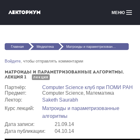
Перейти к основному содержанию
Лекториум
МЕНЮ
Онлайн-курсы
Вы здесь
Медиатека
Главная
Медиатека
Матроиды и параметризованные алгоритмы. Лекция 1
Онлайн-школы
Войдите
, чтобы отправлять комментарии
Матроиды и параметризованные алгоритмы.
Courses in English
Лекция 1
лекция
Партнёр:
Computer Science клуб при ПОМИ РАН
Войти
Предмет:
Computer Science, Математика
Лектор:
Saketh Saurabh
Курс лекций:
Матроиды и параметризованные
алгоритмы
Дата записи:
21.09.14
Дата публикации:
04.10.14