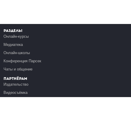
Разделы
Онлайн-курсы
Медиатека
Онлайн-школы
Конференция Парсек
Чаты и общение
Партнёрам
Издательство
Видеосъёмка
Обучение сотрудников
Платформа Эдуардо
Медиагранты
Публикация