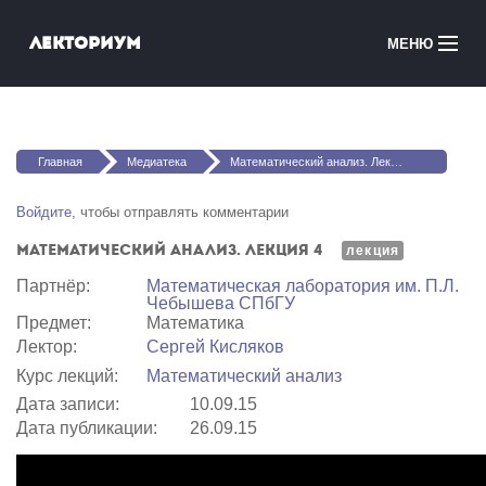
Перейти к основному содержанию
Лекториум
МЕНЮ
Онлайн-курсы
Вы здесь
Медиатека
Главная
Медиатека
Математический анализ. Лекция 4
Онлайн-школы
Войдите
, чтобы отправлять комментарии
Математический анализ. Лекция 4
Courses in English
лекция
Партнёр:
Математичеcкая лаборатория им. П.Л.
Чебышева СПбГУ
Войти
Предмет:
Математика
Лектор:
Сергей Кисляков
Курс лекций:
Математический анализ
Дата записи:
10.09.15
Дата публикации:
26.09.15