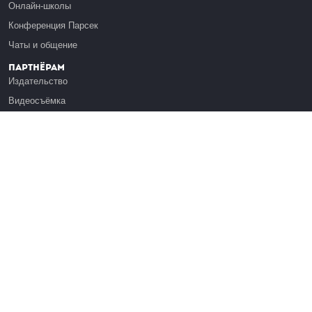
Онлайн-школы
Конференция Парсек
Чаты и общение
Партнёрам
Издательство
Видеосъёмка
Обучение сотрудников
Платформа Эдуардо
Медиагранты
Публикация
Реклама
Реквизиты
Инфо
О Лекториуме
Вакансии
Поддержать проект