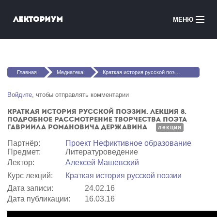
Перейти к основному содержанию
Лекториум
МЕНЮ
Онлайн-курсы
Вы здесь
Медиатека
Главная
Медиатека
Краткая история русской поэзии. Лекция 8. Подробное рассмотрение творчества поэта Гавриила Романовича Державина
Онлайн-школы
Войдите
, чтобы отправлять комментарии
Краткая история русской поэзии. Лекция 8.
Courses in English
Подробное рассмотрение творчества поэта
Гавриила Романовича Державина
лекция
Войти
Партнёр:
Проект Нефиктивное образование
Предмет:
Литературоведение
Лектор:
Алексей Машевский
Курс лекций:
Краткая история русской поэзии
Дата записи:
24.02.16
Дата публикации:
16.03.16