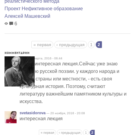
реалистического метода
Проект Нефиктивное образование
Алексей Машевский
6
Страницы
« первая
‹ предыдущая
1
2
Комментарии
Fs
— 18 марта, 2016 - 06:44
Очень интересная лекция.Сейчас уже знаю
историю русской поэзии. у каждого народа и
нации, страны или местности, - есть своя
культурная история. Поэтому, считают
литературу важнейшим памятником культуры и
искусства.
svetasidorova
— 20 ноября, 2018 - 20:08
интересная лекция
Страницы
« первая
‹ предыдущая
1
2