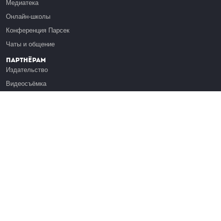
Медиатека
Онлайн-школы
Конференция Парсек
Чаты и общение
Партнёрам
Издательство
Видеосъёмка
Обучение сотрудников
Платформа Эдуардо
Медиагранты
Публикация
Реклама
Реквизиты
Инфо
О Лекториуме
Вакансии
Поддержать проект