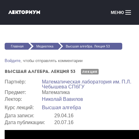
Перейти к основному содержанию
Лекториум
МЕНЮ
Онлайн-курсы
Вы здесь
Медиатека
Главная
Медиатека
Высшая алгебра. Лекция 53
Онлайн-школы
Войдите
, чтобы отправлять комментарии
Высшая алгебра. Лекция 53
Courses in English
лекция
Партнёр:
Математичеcкая лаборатория им. П.Л.
Чебышева СПбГУ
Войти
Предмет:
Математика
Лектор:
Николай Вавилов
Курс лекций:
Высшая алгебра
Дата записи:
29.04.16
Дата публикации:
20.07.16