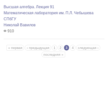
Высшая алгебра. Лекция 91
Математичеcкая лаборатория им. П.Л. Чебышева
СПбГУ
Николай Вавилов
910
Страницы
« первая
‹ предыдущая
1
2
3
4
следующая ›
последняя »