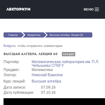
Перейти к основному содержанию
Лекториум
МЕНЮ
Онлайн-курсы
Вы здесь
Медиатека
Главная
Медиатека
Высшая алгебра. Лекция 60
Онлайн-школы
Войдите
, чтобы отправлять комментарии
Высшая алгебра. Лекция 60
Courses in English
лекция
Партнёр:
Математичеcкая лаборатория им. П.Л.
Чебышева СПбГУ
Войти
Предмет:
Математика
Лектор:
Николай Вавилов
Курс лекций:
Высшая алгебра
Дата записи:
07.09.16
Дата публикации:
07.10.16