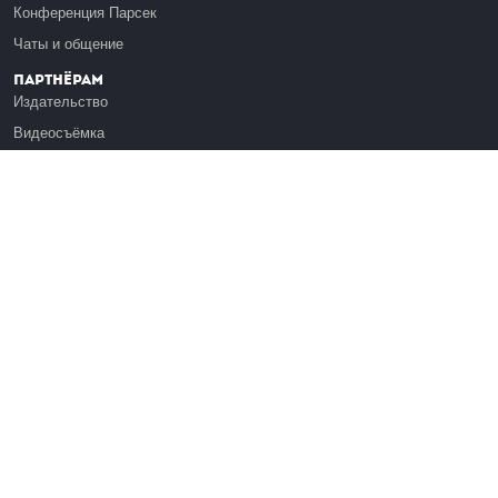
Конференция Парсек
Чаты и общение
Партнёрам
Издательство
Видеосъёмка
Обучение сотрудников
Платформа Эдуардо
Медиагранты
Публикация
Реклама
Реквизиты
Инфо
О Лекториуме
Вакансии
Поддержать проект
Правовая информация