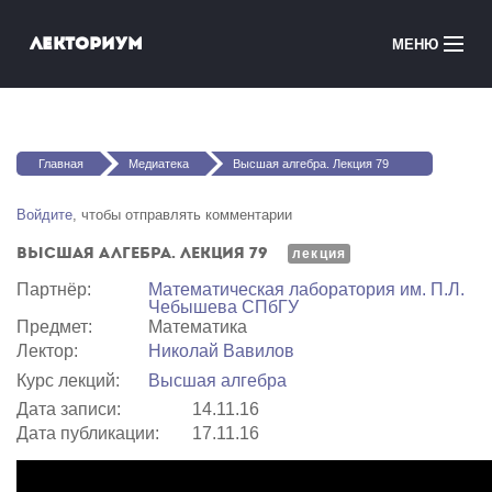
Перейти к основному содержанию
Лекториум
МЕНЮ
Онлайн-курсы
Вы здесь
Медиатека
Главная
Медиатека
Высшая алгебра. Лекция 79
Онлайн-школы
Войдите
, чтобы отправлять комментарии
Высшая алгебра. Лекция 79
Courses in English
лекция
Партнёр:
Математичеcкая лаборатория им. П.Л.
Чебышева СПбГУ
Войти
Предмет:
Математика
Лектор:
Николай Вавилов
Курс лекций:
Высшая алгебра
Дата записи:
14.11.16
Дата публикации:
17.11.16