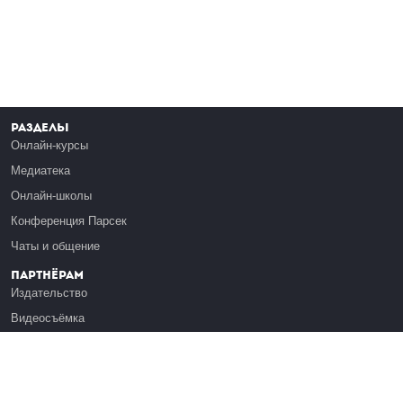
Разделы
Онлайн-курсы
Медиатека
Онлайн-школы
Конференция Парсек
Чаты и общение
Партнёрам
Издательство
Видеосъёмка
Обучение сотрудников
Платформа Эдуардо
Медиагранты