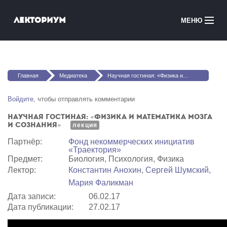
Перейти к основному содержанию
Лекториум
МЕНЮ
Онлайн-курсы
Вы здесь
Медиатека
Главная
Медиатека
Научная гостиная: «Физика и математика мозга и сознания»
Онлайн-школы
Войдите
, чтобы отправлять комментарии
Научная гостиная: «Физика и математика мозга
Courses in English
и сознания»
лекция
Партнёр:
Фонд некоммерческих инициатив
Войти
«Траектория»
Предмет:
Биология, Психология, Физика
Лектор:
Константин Анохин
,
Сергей Шумский
,
Мария Фаликман
Дата записи:
06.02.17
Дата публикации:
27.02.17