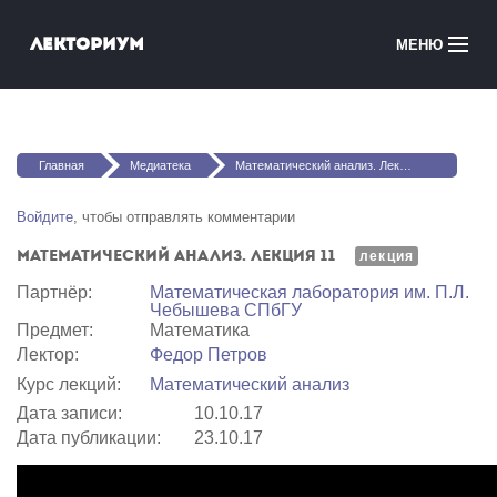
Перейти к основному содержанию
Лекториум
МЕНЮ
Онлайн-курсы
Вы здесь
Медиатека
Главная
Медиатека
Математический анализ. Лекция 11
Онлайн-школы
Войдите
, чтобы отправлять комментарии
Математический анализ. Лекция 11
Courses in English
лекция
Партнёр:
Математичеcкая лаборатория им. П.Л.
Чебышева СПбГУ
Войти
Предмет:
Математика
Лектор:
Федор Петров
Курс лекций:
Математический анализ
Дата записи:
10.10.17
Дата публикации:
23.10.17