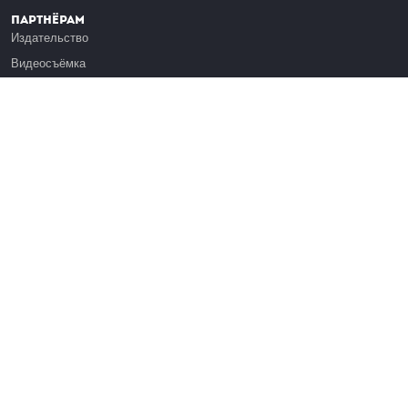
Партнёрам
Издательство
Видеосъёмка
Обучение сотрудников
Платформа Эдуардо
Медиагранты
Публикация
Реклама
Реквизиты
Инфо
О Лекториуме
Вакансии
Поддержать проект
Правовая информация
Контакты
Оферта