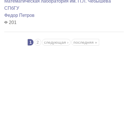
Математичеcкая лаборатория им. П.Л. Чебышева
СПбГУ
Федор Петров
201
Страницы
1
2
следующая ›
последняя »