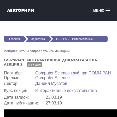
Перейти к основному содержанию
Лекториум
МЕНЮ
Онлайн-курсы
Вы здесь
Медиатека
Главная
Медиатека
IP=PSPACE. Интерактивные доказательства. Лекция 2
Онлайн-школы
Войдите
, чтобы отправлять комментарии
IP=PSPACE. Интерактивные доказательства.
Courses in English
Лекция 2
лекция
Партнёр:
Computer Science клуб при ПОМИ РАН
Войти
Предмет:
Computer Science
Лектор:
Даниил Мусатов
Курс лекций:
Интерактивные доказательства
Дата записи:
23.03.19
Дата публикации:
27.03.19