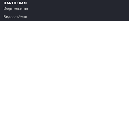
Партнёрам
Издательство
Видеосъёмка
Обучение сотрудников
Платформа Эдуардо
Медиагранты
Публикация
Реклама
Реквизиты
Инфо
О Лекториуме
Вакансии
Поддержать проект
Правовая информация
Контакты
Оферта
Команда