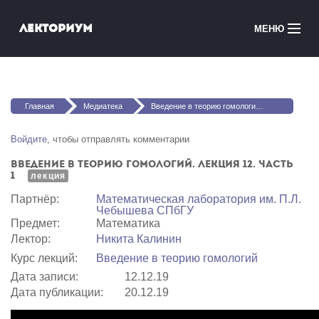
Перейти к основному содержанию
Лекториум
МЕНЮ
Онлайн-курсы
Вы здесь
Медиатека
Главная
Медиатека
Введение в теорию гомологий. Лекция 12. Часть 1
Онлайн-школы
Войдите
, чтобы отправлять комментарии
Введение в теорию гомологий. Лекция 12. Часть
Courses in English
1
лекция
Партнёр:
Математичеcкая лаборатория им. П.Л.
Войти
Чебышева СПбГУ
Предмет:
Математика
Лектор:
Никита Калинин
Курс лекций:
Введение в теорию гомологий
Дата записи:
12.12.19
Дата публикации:
20.12.19