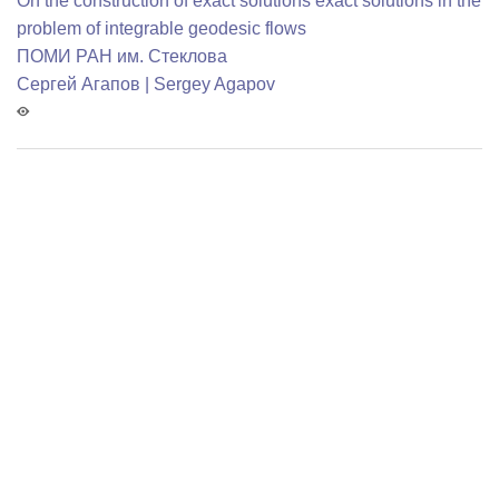
On the construction of exact solutions exact solutions in the
problem of integrable geodesic flows
ПОМИ РАН им. Стеклова
Сергей Агапов | Sergey Agapov