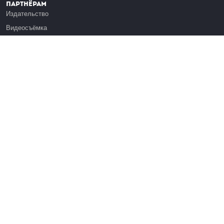
Партнёрам
Издательство
Видеосъёмка
Обучение сотрудников
Платформа Эдуардо
Медиагранты
Публикация
Реклама
Реквизиты
Инфо
О Лекториуме
Вакансии
Поддержать проект
Правовая информация
Контакты
Оферта
Команда