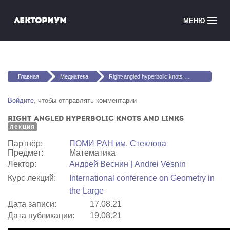
Перейти к основному содержанию
Лекториум
МЕНЮ
Онлайн-курсы
Вы здесь
Медиатека
Главная
Медиатека
Right-angled hyperbolic knots and links
Онлайн-школы
Войдите
, чтобы отправлять комментарии
Right-angled hyperbolic knots and links
Courses in English
лекция
Партнёр:
ПОМИ РАН им. Стеклова
Войти
Предмет:
Математика
Лектор:
Андрей Веснин | Andrei Vesnin
Курс лекций:
International conference on Geometry in
the Large
Дата записи:
17.08.21
Дата публикации:
19.08.21