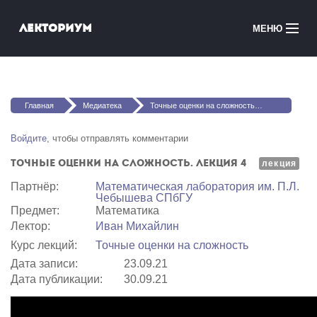
Перейти к основному содержанию
Лекториум
МЕНЮ
Онлайн-курсы
Вы здесь
Медиатека
Главная
Медиатека
Точные оценки на сложность. Лекция 4
Онлайн-школы
Войдите
, чтобы отправлять комментарии
Точные оценки на сложность. Лекция 4
Courses in English
лекция
Партнёр:
Математичеcкая лаборатория им. П.Л.
Чебышева СПбГУ
Войти
Предмет:
Математика
Лектор:
Иван Михайлин
Курс лекций:
Точные оценки на сложность
Дата записи:
23.09.21
Дата публикации:
30.09.21