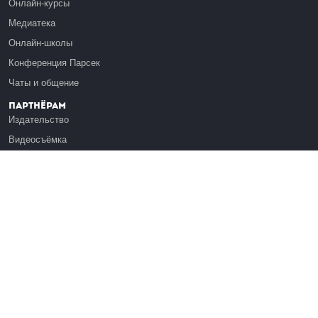
Онлайн-курсы
Медиатека
Онлайн-школы
Конференция Парсек
Чаты и общение
Партнёрам
Издательство
Видеосъёмка
Обучение сотрудников
Платформа Эдуардо
Медиагранты
Публикация
Реклама
Реквизиты
Инфо
О Лекториуме
Вакансии