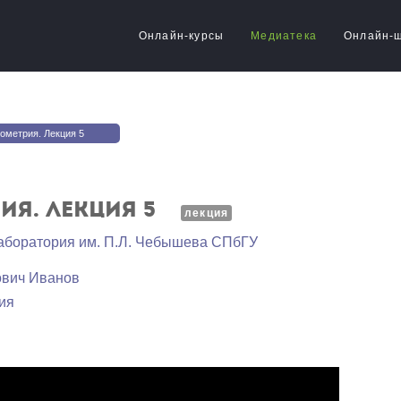
Онлайн-курсы
Медиатека
Онлайн-
ометрия. Лекция 5
ия. Лекция 5
лекция
аборатория им. П.Л. Чебышева СПбГУ
ович Иванов
ия