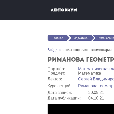
Перейти к основному содержанию
Лекториум
Вы здесь
Главная
Медиатека
Риманова ге
Войдите
, чтобы отправлять комментарии
Риманова геометр
Партнёр:
Математичеcкая л
Предмет:
Математика
Лектор:
Сергей Владимир
Курс лекций:
Риманова геометр
Дата записи:
30.09.21
Дата публикации:
04.10.21