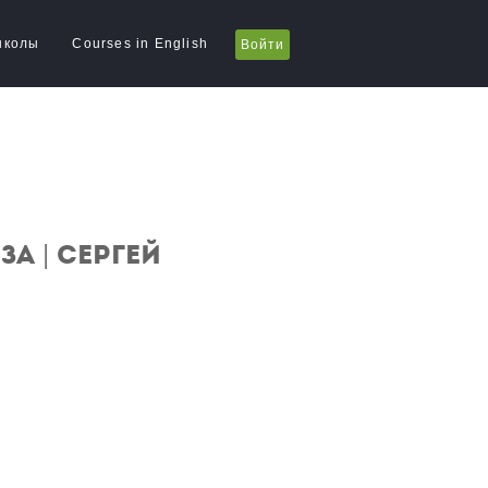
школы
Courses in English
Войти
а | Сергей