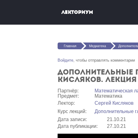
Перейти к основному содержанию
Лекториум
Вы здесь
Главная
Медиатека
Дополнительные главы функционал
Войдите
, чтобы отправлять комментарии
Дополнительные г
Кисляков. Лекция
Партнёр:
Математичеcкая л
Предмет:
Математика
Лектор:
Сергей Кисляков
Курс лекций:
Дополнительные г
Дата записи:
21.10.21
Дата публикации:
27.10.21