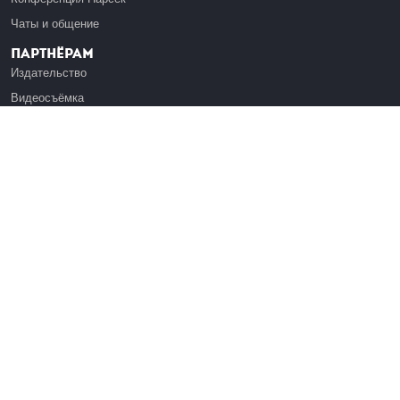
Чаты и общение
Партнёрам
Издательство
Видеосъёмка
Обучение сотрудников
Платформа Эдуардо
Медиагранты
Публикация
Реклама
Реквизиты
Инфо
О Лекториуме
Вакансии
Поддержать проект
Правовая информация
Контакты