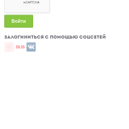
Войти
Залогиниться с помощью соцсетей
Login with СЦОС
Login with u2035
Login with ВКонтакте