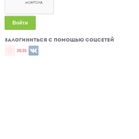
Войти
Залогиниться с помощью соцсетей
Login with СЦОС
Login with u2035
Login with ВКонтакте