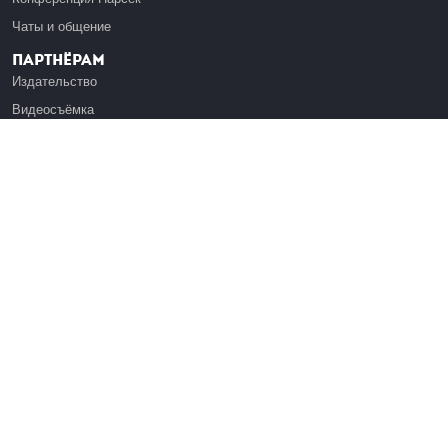
Чаты и общение
Партнёрам
Издательство
Видеосъёмка
Обучение сотрудников
Платформа Эдуардо
Медиагранты
Публикация
Реклама
Реквизиты
Инфо
О Лекториуме
Вакансии
Поддержать проект
Правовая информация
Контакты