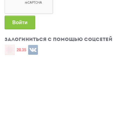
Войти
Залогиниться с помощью соцсетей
Login with СЦОС
Login with u2035
Login with ВКонтакте