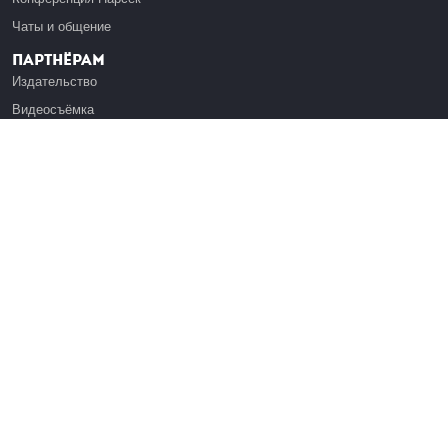
Чаты и общение
Партнёрам
Издательство
Видеосъёмка
Обучение сотрудников
Платформа Эдуардо
Медиагранты
Публикация
Реклама
Реквизиты
Инфо
О Лекториуме
Вакансии
Поддержать проект
Правовая информация
Контакты