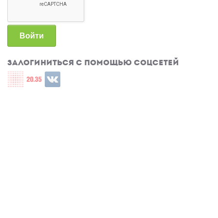
Войти
Залогиниться с помощью соцсетей
Login with СЦОС
Login with u2035
Login with ВКонтакте