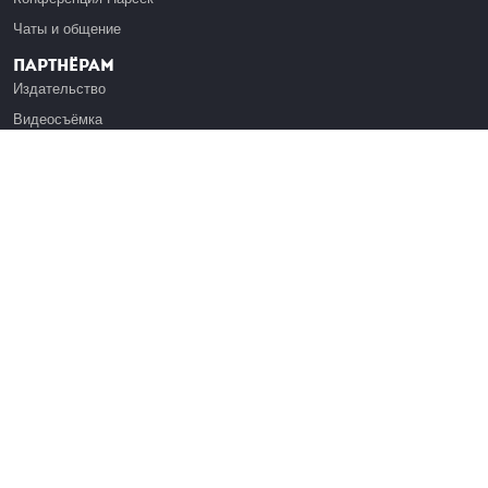
Чаты и общение
Партнёрам
Издательство
Видеосъёмка
Обучение сотрудников
Платформа Эдуардо
Медиагранты
Публикация
Реклама
Реквизиты
Инфо
О Лекториуме
Вакансии
Поддержать проект
Правовая информация
Контакты