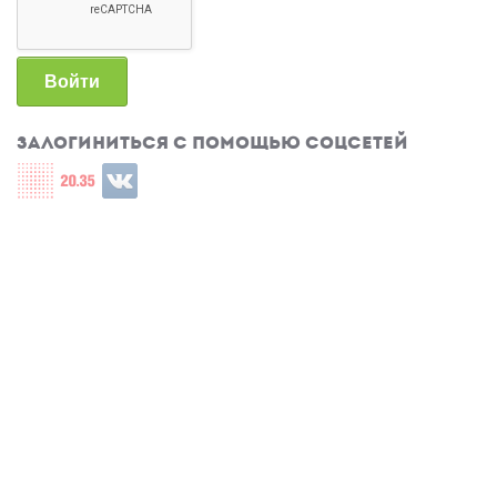
Войти
Залогиниться с помощью соцсетей
Login with СЦОС
Login with u2035
Login with ВКонтакте