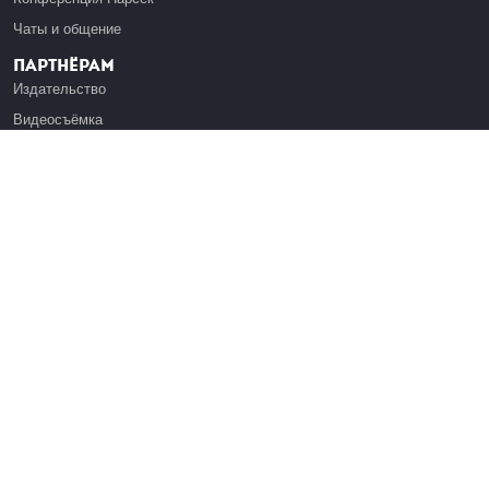
Чаты и общение
Партнёрам
Издательство
Видеосъёмка
Обучение сотрудников
Платформа Эдуардо
Медиагранты
Публикация
Реклама
Реквизиты
Инфо
О Лекториуме
Вакансии
Поддержать проект
Правовая информация
Контакты