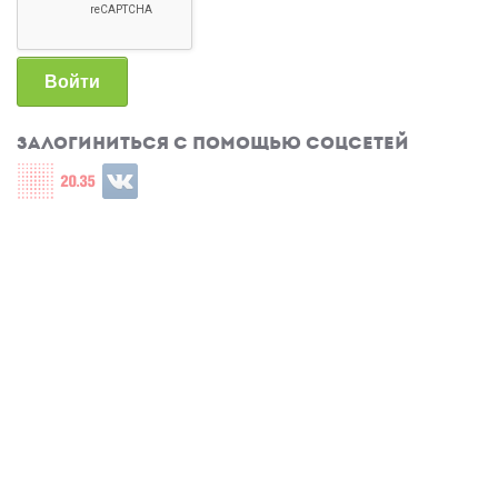
Войти
Залогиниться с помощью соцсетей
Login with СЦОС
Login with u2035
Login with ВКонтакте