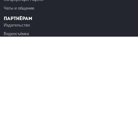
Чаты и общение
Партнёрам
Издательство
Видеосъёмка
Обучение сотрудников
Платформа Эдуардо
Медиагранты
Публикация
Реклама
Реквизиты
Инфо
О Лекториуме
Вакансии
Поддержать проект
Правовая информация
Контакты