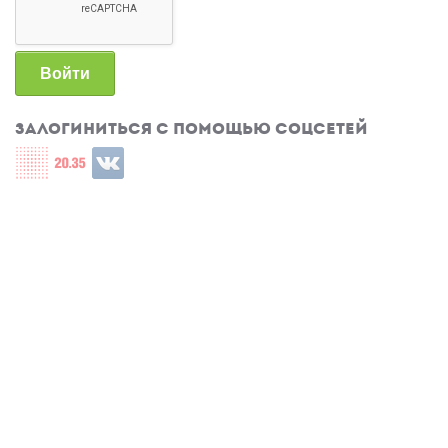
Войти
Залогиниться с помощью соцсетей
Login with СЦОС
Login with u2035
Login with ВКонтакте