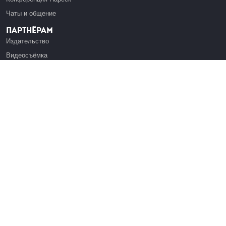
Чаты и общение
Партнёрам
Издательство
Видеосъёмка
Обучение сотрудников
Платформа Эдуардо
Медиагранты
Публикация
Реклама
Реквизиты
Инфо
О Лекториуме
Вакансии
Поддержать проект
Правовая информация
Контакты