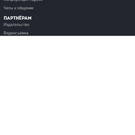
Чаты и общение
Партнёрам
Издательство
Видеосъёмка
Обучение сотрудников
Платформа Эдуардо
Медиагранты
Публикация
Реклама
Реквизиты
Инфо
О Лекториуме
Вакансии
Поддержать проект
Правовая информация
Контакты