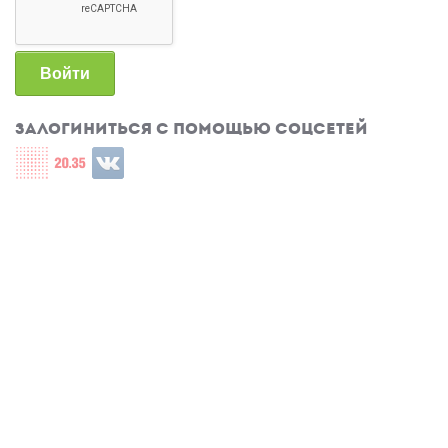
Войти
Залогиниться с помощью соцсетей
Login with СЦОС
Login with u2035
Login with ВКонтакте