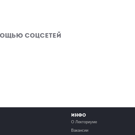
мощью соцсетей
Инфо
О Лекториуме
Вакансии