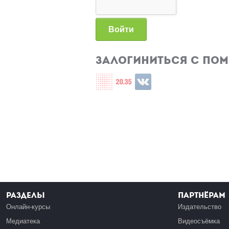
Войти
Залогиниться с по
Login with СЦОС
Login with u2035
Login with ВКонтакте
Разделы
Партнёрам
Онлайн-курсы
Издательство
Медиатека
Видеосъёмка