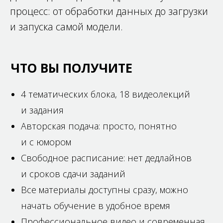
процесс: от обработки данных до загрузки
и запуска самой модели.
IT
История
ЧТО ВЫ ПОЛУЧИТЕ
и программирование
4 тематических блока, 18 видеолекций
+15
и задания
Авторская подача: просто, понятно
и с юмором
Все тематики
Нейросети
Свободное расписание: нет дедлайнов
и сроков сдачи заданий
Все материалы доступны сразу, можно
начать обучение в удобное время
Профессиональное видео и современная