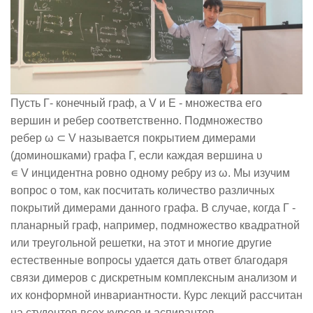
Пусть Γ- конечный граф, а V и E - множества его
вершин и ребер соответственно. Подмножество
ребер ω ⊂ V называется покрытием димерами
(доминошками) графа Γ, если каждая вершина ʋ
∊ V инцидентна ровно одному ребру из ω. Мы изучим
вопрос о том, как посчитать количество различных
покрытий димерами данного графа. В случае, когда Γ -
планарный граф, например, подмножество квадратной
или треугольной решетки, на этот и многие другие
естественные вопросы удается дать ответ благодаря
связи димеров с дискретным комплексным анализом и
их конформной инвариантности. Курс лекций рассчитан
на студентов всех курсов и аспирантов.