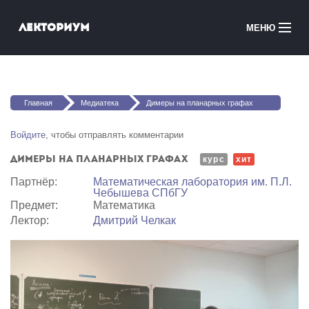
Перейти к основному содержанию
Лекториум
МЕНЮ
Онлайн-курсы
Вы здесь
Медиатека
Главная
Медиатека
Димеры на планарных графах
Онлайн-школы
Войдите
, чтобы отправлять комментарии
Димеры на планарных графах
Courses in English
курс
хит
Партнёр:
Математичеcкая лаборатория им. П.Л.
Чебышева СПбГУ
Войти
Предмет:
Математика
Лектор:
Дмитрий Челкак