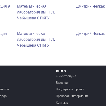
ция 9
Математичеcкая
Дмитрий Челкак
лаборатория им. П.Л.
Чебышева СПбГУ
кция
Математичеcкая
Дмитрий Челкак
лаборатория им. П.Л.
Чебышева СПбГУ
Инфо
О Лекториуме
Вакансии
дников
Поддержать проект
ардо
Правовая информация
Контакты