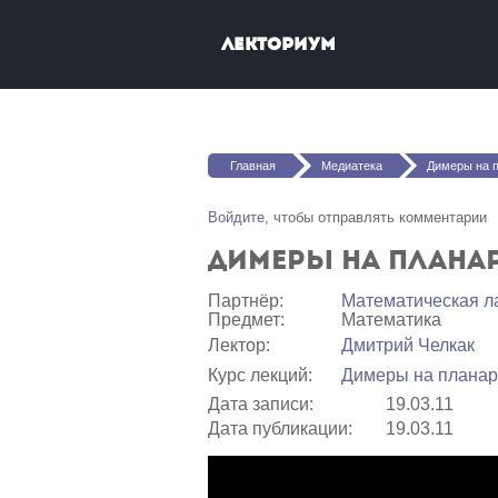
Перейти к основному содержанию
Лекториум
Вы здесь
Главная
Медиатека
Димеры на плана
Войдите
, чтобы отправлять комментарии
Димеры на планар
Партнёр:
Математичеcкая л
Предмет:
Математика
Лектор:
Дмитрий Челкак
Курс лекций:
Димеры на планар
Дата записи:
19.03.11
Дата публикации:
19.03.11