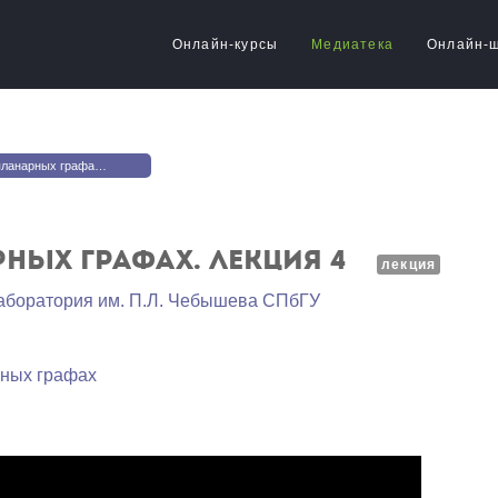
Онлайн-курсы
Медиатека
Онлайн-
рных графах. Лекция 4
ных графах. Лекция 4
лекция
аборатория им. П.Л. Чебышева СПбГУ
ных графах