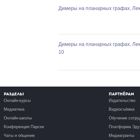
Димеры на планарных графах. Лек
Димеры на планарных графах. Ле
10
Разделы
Партнёрам
Онлайн-курсы
Издательство
Медиатека
Видеосъёмка
Онлайн-школы
Обучение сотру
Конференция Парсек
Платформа Эду
Чаты и общение
Медиагранты