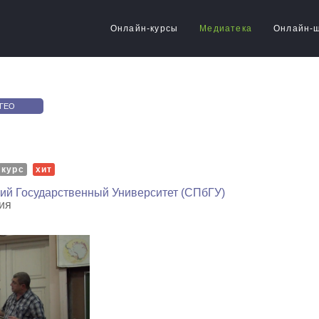
Онлайн-курсы
Медиатека
Онлайн-
 ГЕО
курс
хит
кий Государственный Университет (СПбГУ)
ия