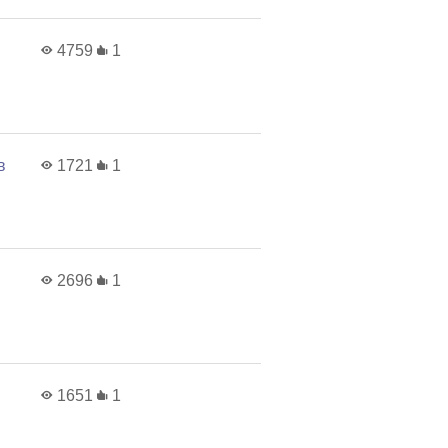
4759
1
в
1721
1
2696
1
1651
1