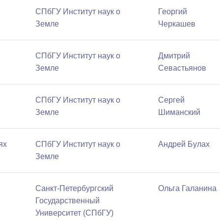
СПбГУ Институт наук о
Георгий
Земле
Черкашев
СПбГУ Институт наук о
Дмитрий
Земле
Севастьянов
СПбГУ Институт наук о
Сергей
Земле
Шиманский
ях
СПбГУ Институт наук о
Андрей Булах
Земле
Санкт-Петербургский
Ольга Галанина
Государственный
Университет (СПбГУ)