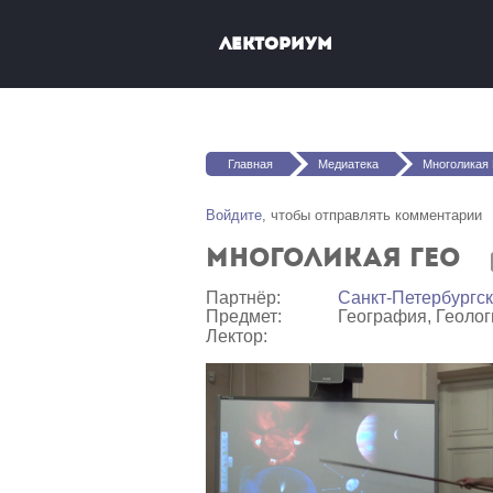
Перейти к основному содержанию
Лекториум
Вы здесь
Главная
Медиатека
Многоликая
Войдите
, чтобы отправлять комментарии
Многоликая ГЕО
Партнёр:
Санкт-Петербургс
Предмет:
География, Геолог
Лектор: