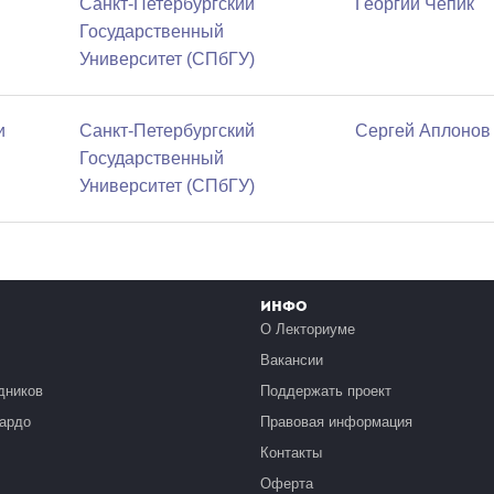
Санкт-Петербургский
Георгий Чепик
Государственный
Университет (СПбГУ)
и
Санкт-Петербургский
Сергей Аплонов
Государственный
Университет (СПбГУ)
Инфо
О Лекториуме
Вакансии
дников
Поддержать проект
ардо
Правовая информация
Контакты
Оферта