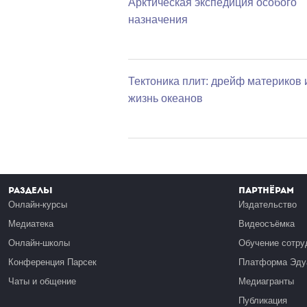
Арктическая экспедиция особого
назначения
Тектоника плит: дрейф материков 
жизнь океанов
Разделы
Партнёрам
Онлайн-курсы
Издательство
Медиатека
Видеосъёмка
Онлайн-школы
Обучение сотру
Конференция Парсек
Платформа Эду
Чаты и общение
Медиагранты
Публикация