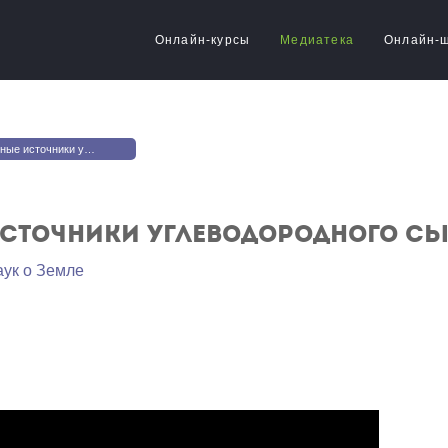
Онлайн-курсы
Медиатека
Онлайн-
чники углеводородного сырья
источники углеводородного с
аук о Земле