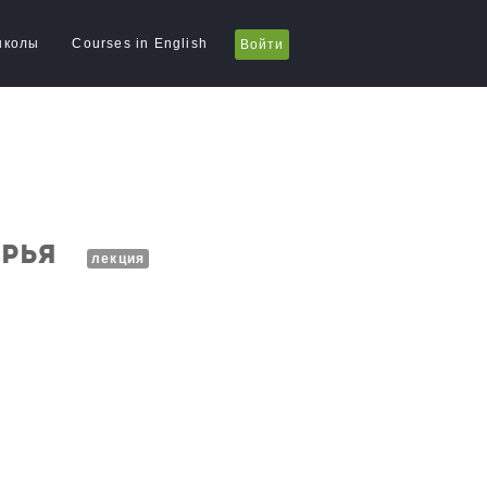
школы
Courses in English
Войти
ырья
лекция