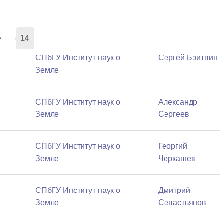
а
14
СПбГУ Институт наук о
Сергей Бритвин
Земле
СПбГУ Институт наук о
Александр
Земле
Сергеев
СПбГУ Институт наук о
Георгий
Земле
Черкашев
СПбГУ Институт наук о
Дмитрий
Земле
Севастьянов