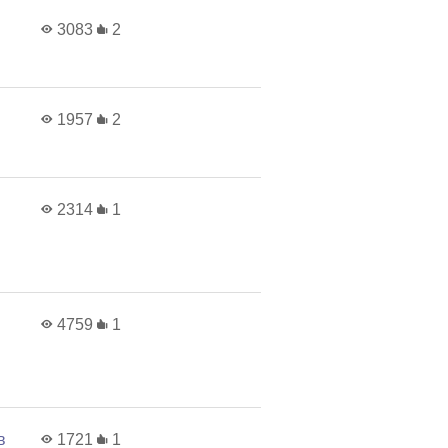
3083
2
1957
2
2314
1
4759
1
в
1721
1