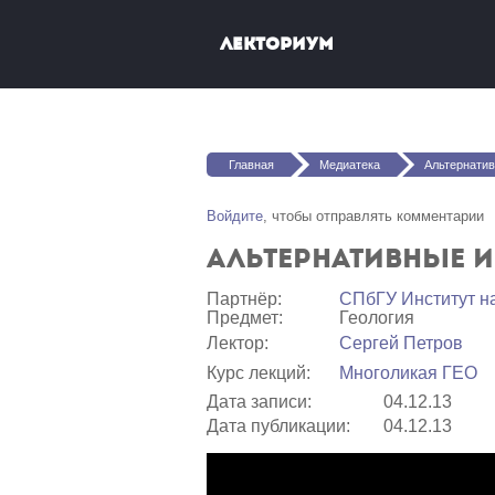
Перейти к основному содержанию
Лекториум
Вы здесь
Главная
Медиатека
Альтернативные исто
Войдите
, чтобы отправлять комментарии
Альтернативные 
Партнёр:
СПбГУ Институт н
Предмет:
Геология
Лектор:
Сергей Петров
Курс лекций:
Многоликая ГЕО
Дата записи:
04.12.13
Дата публикации:
04.12.13