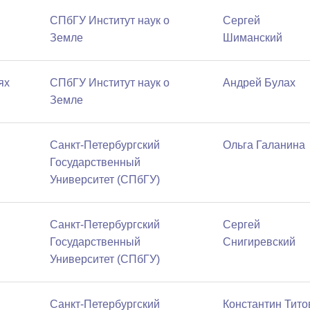
СПбГУ Институт наук о
Сергей
Земле
Шиманский
ях
СПбГУ Институт наук о
Андрей Булах
Земле
Санкт-Петербургский
Ольга Галанина
Государственный
Университет (СПбГУ)
Санкт-Петербургский
Сергей
Государственный
Снигиревский
Университет (СПбГУ)
Санкт-Петербургский
Константин Тито