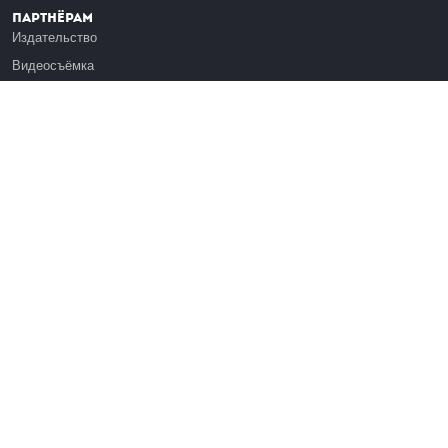
Партнёрам
Издательство
Видеосъёмка
Обучение сотрудников
Платформа Эдуардо
Медиагранты
Публикация
Реклама
Реквизиты
Инфо
О Лекториуме
Вакансии
Поддержать проект
Правовая информация
Контакты
Оферта