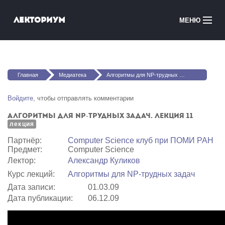
Перейти к основному содержанию
Лекториум
МЕНЮ
Онлайн-курсы
Вы здесь
Медиатека
Главная
Медиатека
Алгоритмы для NP-трудных задач. Лекция 11
Онлайн-школы
Войдите
, чтобы отправлять комментарии
Алгоритмы для NP-трудных задач. Лекция 11
Courses in English
лекция
Партнёр:
Computer Science клуб при ПОМИ РАН
Войти
Предмет:
Computer Science
Лектор:
Александр Куликов
Курс лекций:
Алгоритмы для NP-трудных задач
Дата записи:
01.03.09
Дата публикации:
06.12.09