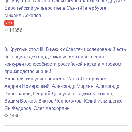
цитируются в англоязычных журналах больше других?
Европейский университет в Санкт-Петербурге
Михаил Соколов
хит
14356
8. Круглый стол III. В каких областях исследований есть
потенциал для поддержания или повышения
конкурентоспособности российской науки в мировом
производстве знаний
Европейский университет в Санкт-Петербурге
Андрей Номероцкий
,
Александр Мирлин
,
Александр
Виноградов
,
Георгий Дерлугьян
,
Вадим Калошин
,
Вадим Волков
,
Виктор Черножуков
,
Юлий Ильяшенко
,
Ян Федоров
,
Олег Хархордин
4460