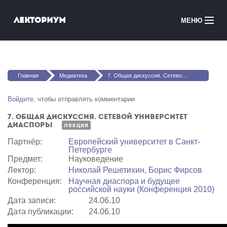
Перейти к основному содержанию
Лекториум
МЕНЮ
Онлайн-курсы
Вы здесь
Медиатека
Главная
Медиатека
7. Общая дискуссия. Cетевой университет диаспоры
Онлайн-школы
Войдите
, чтобы отправлять комментарии
7. Общая дискуссия. Cетевой университет
Courses in English
диаспоры
лекция
Партнёр:
Европейский университет в Санкт-
Войти
Петербурге
Предмет:
Науковедение
Лектор:
Николай Решетихин
,
Борис Фирсов
Конференция:
Научная диаспора и будущее
российской науки (Конференция 2010)
Дата записи:
24.06.10
Дата публикации:
24.06.10