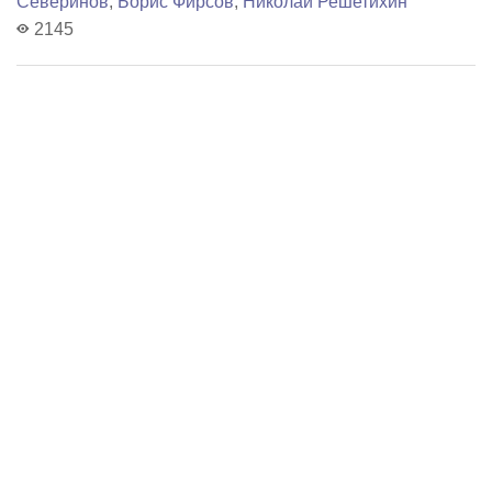
Северинов
,
Борис Фирсов
,
Николай Решетихин
2145