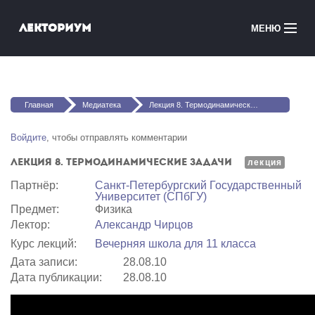
Перейти к основному содержанию
Лекториум
МЕНЮ
Онлайн-курсы
Вы здесь
Медиатека
Главная
Медиатека
Лекция 8. Термодинамические задачи
Онлайн-школы
Войдите
, чтобы отправлять комментарии
Лекция 8. Термодинамические задачи
Courses in English
лекция
Партнёр:
Санкт-Петербургский Государственный
Университет (СПбГУ)
Войти
Предмет:
Физика
Лектор:
Александр Чирцов
Курс лекций:
Вечерняя школа для 11 класса
Дата записи:
28.08.10
Дата публикации:
28.08.10