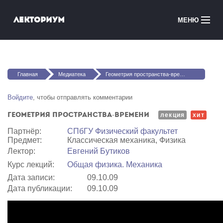
Перейти к основному содержанию
Лекториум
МЕНЮ
Онлайн-курсы
Вы здесь
Медиатека
Главная
Медиатека
Геометрия пространства-времени
Онлайн-школы
Войдите
, чтобы отправлять комментарии
Геометрия пространства-времени
Courses in English
лекция
хит
Партнёр:
СПбГУ Физический факультет
Предмет:
Классическая механика, Физика
Войти
Лектор:
Евгений Бутиков
Курс лекций:
Общая физика. Механика
Дата записи:
09.10.09
Дата публикации:
09.10.09