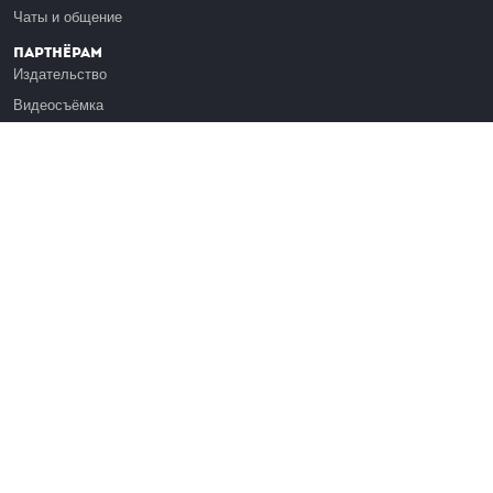
Чаты и общение
Партнёрам
Издательство
Видеосъёмка
Обучение сотрудников
Платформа Эдуардо
Медиагранты
Публикация
Реклама
Реквизиты
Инфо
О Лекториуме
Вакансии
Поддержать проект
Правовая информация
Контакты