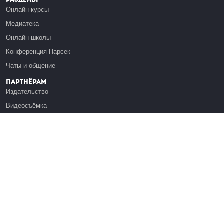
Онлайн-курсы
Медиатека
Онлайн-школы
Конференция Парсек
Чаты и общение
Партнёрам
Издательство
Видеосъёмка
Обучение сотрудников
Платформа Эдуардо
Медиагранты
Публикация
Реклама
Реквизиты
Инфо
О Лекториуме