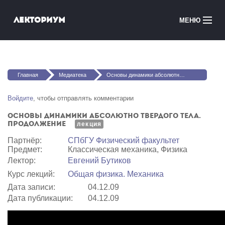
Перейти к основному содержанию
Лекториум
МЕНЮ
Онлайн-курсы
Вы здесь
Медиатека
Главная
Медиатека
Основы динамики абсолютно твердого тела. Продолжение
Онлайн-школы
Войдите
, чтобы отправлять комментарии
Основы динамики абсолютно твердого тела.
Courses in English
Продолжение
лекция
Партнёр:
СПбГУ Физический факультет
Войти
Предмет:
Классическая механика, Физика
Лектор:
Евгений Бутиков
Курс лекций:
Общая физика. Механика
Дата записи:
04.12.09
Дата публикации:
04.12.09