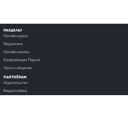
Разделы
Онлайн-курсы
Медиатека
Онлайн-школы
Конференция Парсек
Чаты и общение
Партнёрам
Издательство
Видеосъёмка
Обучение сотрудников
Платформа Эдуардо
Медиагранты
Публикация