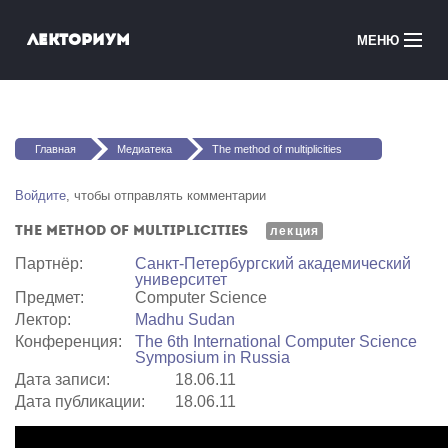
Перейти к основному содержанию
Лекториум
МЕНЮ
Онлайн-курсы
Вы здесь
Медиатека
Главная
Медиатека
The method of multiplicities
Онлайн-школы
Войдите
, чтобы отправлять комментарии
The method of multiplicities
Courses in English
лекция
Партнёр:
Санкт-Петербургский академический
университет
Войти
Предмет:
Computer Science
Лектор:
Madhu Sudan
Конференция:
The 6th International Computer Science
Symposium in Russia
Дата записи:
18.06.11
Дата публикации:
18.06.11