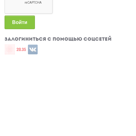
Войти
Залогиниться с помощью соцсетей
Login with СЦОС
Login with u2035
Login with ВКонтакте