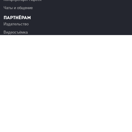
Чаты и общение
Партнёрам
Издательство
Видеосъёмка
Обучение сотрудников
Платформа Эдуардо
Медиагранты
Публикация
Реклама
Реквизиты
Инфо
О Лекториуме
Вакансии
Поддержать проект
Правовая информация
Контакты