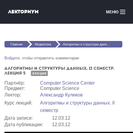
Перейти к основному содержанию
Лекториум
МЕНЮ
Онлайн-курсы
Вы здесь
Медиатека
Главная
Медиатека
Алгоритмы и структуры данных, II семестр. Лекция 5
Онлайн-школы
Войдите
, чтобы отправлять комментарии
Алгоритмы и структуры данных, II семестр.
Courses in English
Лекция 5
лекция
Партнёр:
Computer Science Center
Войти
Предмет:
Computer Science
Лектор:
Александр Куликов
Курс лекций:
Алгоритмы и структуры данных. II
семестр
Дата записи:
12.03.12
Дата публикации:
12.03.12