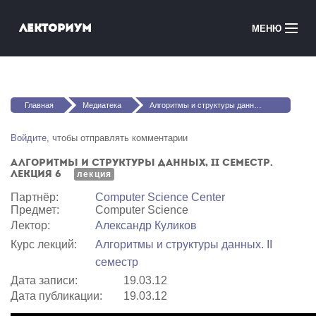
Перейти к основному содержанию
Лекториум
МЕНЮ
Онлайн-курсы
Вы здесь
Медиатека
Главная
Медиатека
Алгоритмы и структуры данных, II семестр. Лекция 6
Онлайн-школы
Войдите
, чтобы отправлять комментарии
Алгоритмы и структуры данных, II семестр.
Courses in English
Лекция 6
лекция
Партнёр:
Computer Science Center
Войти
Предмет:
Computer Science
Лектор:
Александр Куликов
Курс лекций:
Алгоритмы и структуры данных. II
семестр
Дата записи:
19.03.12
Дата публикации:
19.03.12